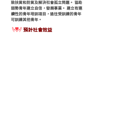
致扶貧和防貧及解決社會孤立問題。 協助
弱勢青年建立自信，發展事業。 建立有連
續性的青年培訓項目，過往受訓練的青年
可訓練其他青年。
​預計社會效益
招募70名弱勢青年參與 聘請10名弱勢青年
成為實習小編
start.ching
StartChing
https://startching.com/
項目列表
​主辦機構：
撥款資助：