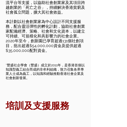
流平台等支援，以協助社會創業家及其項目跨
越創業的「死亡之谷」，持續解決香港貧窮及
社會孤立問題，擴大其社會效益。
本計劃以社會創業家為中心設計不同支援服
務，配合靈活彈性的孵化計劃，協助社會創業
家配備經濟、策略、社會和文化資本，以建立
可持續、可規模化和具影響力的社會企業。
2020年至今，創新園已孕育超過131個社創項
目，批出超過$54,000,000資金及提供超過
$35,000,000配對資金
。
*豐盛社企學會（豐盛）成立於2011年，是香港首個以
知識型義工結合而成的
非牟
利組織，致力召集各界專
業人士成為義工，以知識和經驗推動香港社會企業及
社會創新發展。
培訓及支援服務