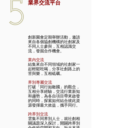
業界交流平台
創新園會定期舉辦活動，邀請
來自各個協創機構的社創家及
不同人士參與，互相認識交
流，發掘合作機會。
業內交流
結集來自不同領域的社創家一
起輕鬆吃喝，分享社創路上的
苦與樂，互相砥礪。
界別專屬交流
打破「同行如敵國」的觀念，
互相分享經驗，交流行業新知
和趨勢，為各自項目帶來啟發
的同時，探索如何結合彼此資
源發揮最大效益，攜手同行。
跨界別交流
雲集不同界別人士，就社創相
關議題深入探討，開闢跨界別
合作的空間和方向，壯大本港