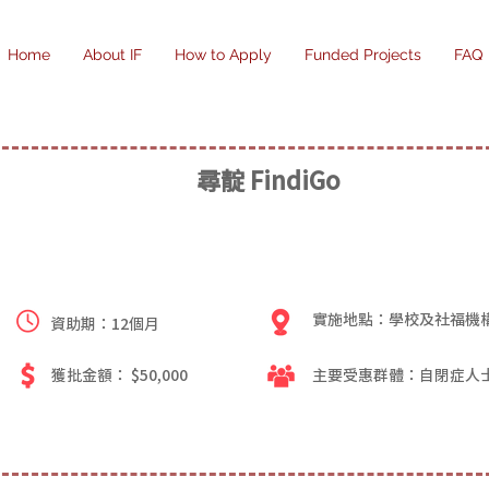
Home
About IF
How to Apply
Funded Projects
FAQ
尋靛 FindiGo
實施地點：學校及社福機
資助期：12個月
獲批金額： $50,000
主要受惠群體：自閉症人