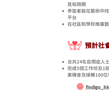
見和隔閡
參加者能在藝術中找
平台
在社區和學校推廣藝
​預計社
合共24名自閉症人
完成5個工作坊及1
業機會及接觸100位
findigo_hk