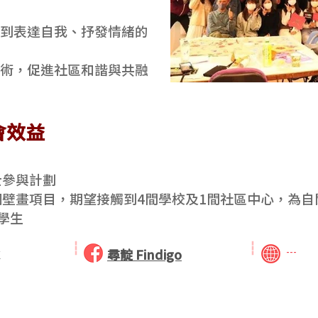
到表達自我、抒發情緒的
術，促進社區和諧與共融
會效益
士參與計劃
個壁畫項目，期望接觸到4間學校及1間社區中心，為自
學生
---
尋靛 Findigo