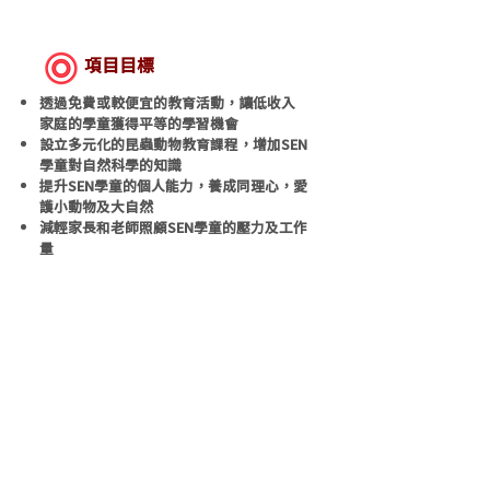
項目目標
透過免費或較便宜的教育活動，讓低收入
家庭的學童獲得平等的學習機會
設立多元化的昆蟲動物教育課程，增加SEN
學童對自然科學的知識
提升SEN學童的個人能力，養成同理心，愛
護小動物及大自然
減輕家長和老師照顧SEN學童的壓力及工作
量
​預計社會效益
提供免費課堂予120名特殊教育需要的學
童
提供津貼課堂予120名來自低收入家庭的
學童
eduanimal_hk
動識童樂園 Edu Animal