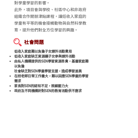
對學童學習的影響。
此外，項目會與學校、社區中心和非政府
組織合作開辦津貼課程，讓低收入家庭的
學童有平等的機會接觸動物與自然科學教
育，提升他們對全方位學習的興趣。
社會問題
低收入家庭難以負擔子女課外活動費用
低收入家庭缺乏資源讓子女參與課外活動
由私人機構提供的SEN學習資源昂貴，基層家庭難
以負擔
社會缺乏對SEN學童學習支援，造成學習差異
在校老師日常工作量大，難以回應SEN學童的學習
需求
家長對SEN的認知不足，照顧壓力大
政府及不同機構針對SEN的教育活動供不應求