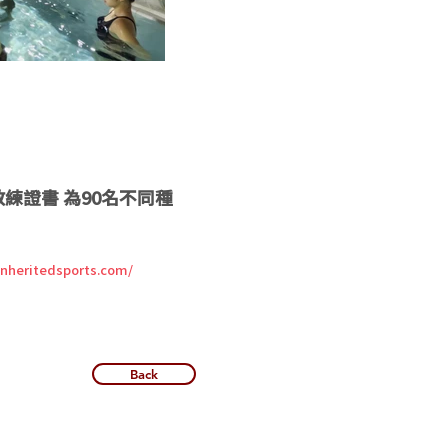
練證書 為90名不同種
/inheritedsports.com/
Back