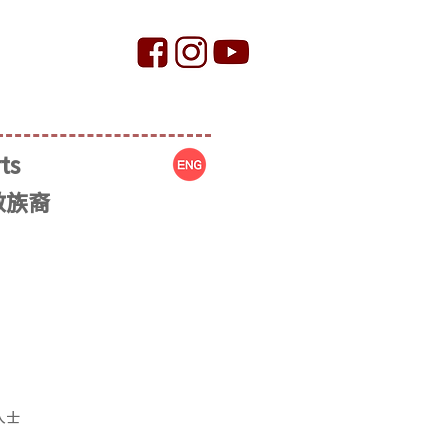
ts
少數族裔
人士