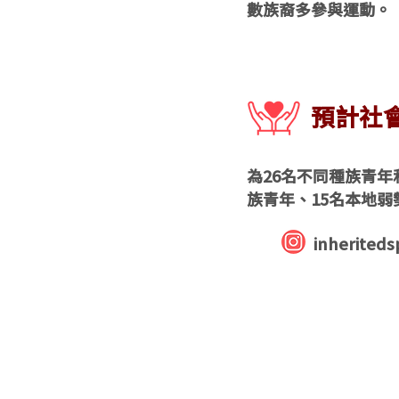
數族裔多參與運動。
​預計社
為26名不同種族青年
族青年、15名本地弱
inheriteds