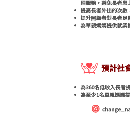
理服務，避免長者患
提高長者外出的次數
提升照顧者對長者足
為單親媽媽提供就業
​預計社
為360名低收入長者
為至少1名單親媽媽
change_na