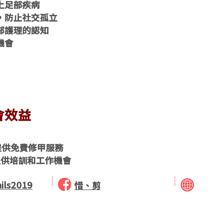
上足部疾病
，防止社交孤立
部護理的認知
機會
會效益
提供免費修甲服務
提供培訓和工作機會
ils2019
惜、剪