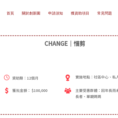
首頁
關於創新園
申請須知
獲資助項目
常見問題
CHANGE｜惜剪
實施地點：社區中心、私
資助期：12個月
獲批金額： $100,000
主要受惠群體：因年長而
長者、單親媽媽