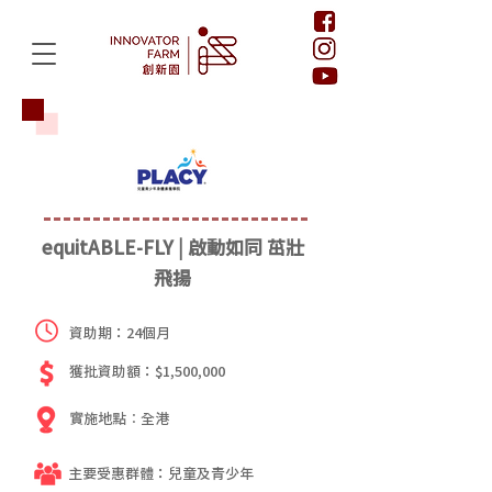
equitABLE-FLY | 啟動如同 茁壯
飛揚
資助期：24個月
獲批資助額：$1,500,000
實施地點︰全港
主要受惠群體：兒童及青少年