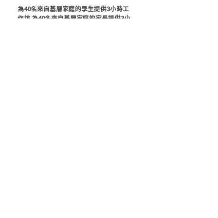
為40名來自基層家庭的學生提供3小時工
作坊 為40名來自基層家庭的家長提供3小
時工作坊
tmffhk
虎山電影節
https://www.trpro.com.hk/tmff
項目列表
​主辦機構：
撥款資助：
私隱條例
免責聲明