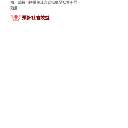
知，並將可持續生活方式推廣至社會不同
階層
​預計社會效益
聘用4位弱勢母親，並參與至少15小時的
培訓
waysouthk
Ways Out Hong Kong
http://www.waysouthk.com/
項目列表
​主辦機構：
撥款資助：