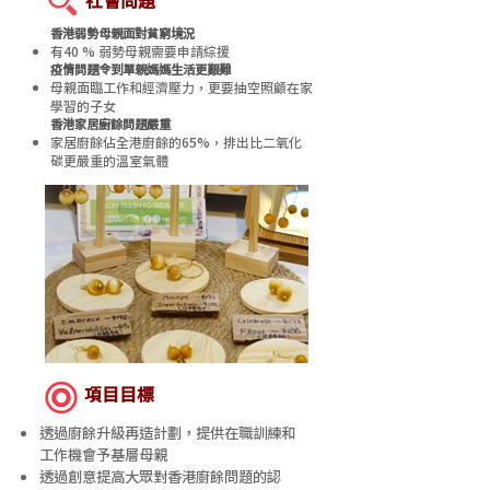
社會問題
香港弱勢母親面對貧窮境況
有40 % 弱勢母親需要申請綜援
疫情問題令到單親媽媽生活更艱難
母親面臨工作和經濟壓力，更要抽空照顧在家
學習的子女
香港家居廚餘問題嚴重
家居廚餘佔全港廚餘的65%，排出比二氧化
碳更嚴重的溫室氣體
項目目標
透過廚餘升級再造計劃，提供在職訓練和
工作機會予基層母親
透過創意提高大眾對香港廚餘問題的認